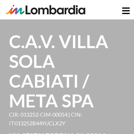
Salta
al
C.A.V. VILLA
contenuto
principale
SOLA
CABIATI /
META SPA
CIR: 013252-CIM-00054 | CIN:
IT013252B44YUCLX2Y