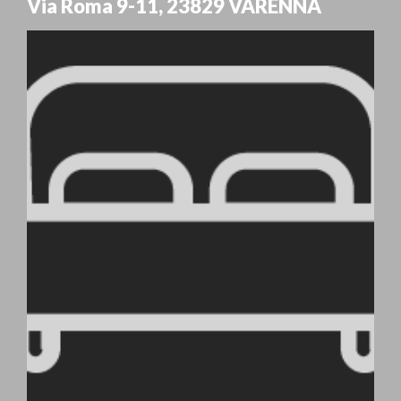
Via Roma 9-11
,
23829
VARENNA