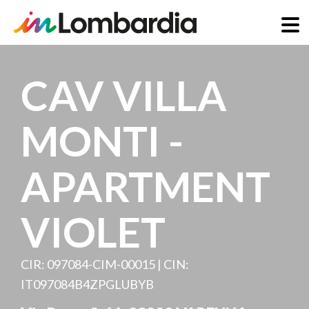
Salta
al
CAV VILLA
contenuto
principale
MONTI -
APARTMENT
VIOLET
CIR: 097084-CIM-00015 | CIN:
IT097084B4ZPGLUBYB