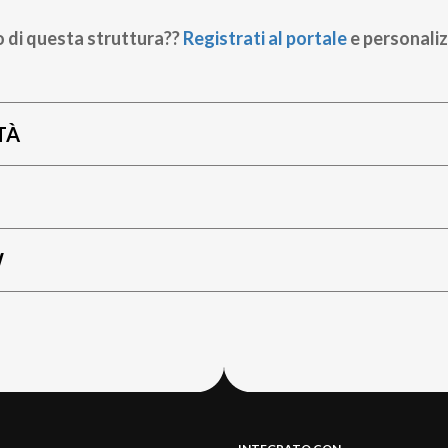
o di questa struttura??
Registrati al portale
e personaliz
TÀ
W