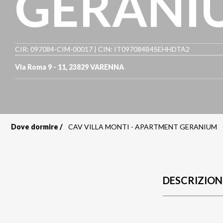
GERANI
CIR: 097084-CIM-00017 | CIN: IT097084B4SEHHDTA2
Via Roma 9 - 11
,
23829
VARENNA
Dove dormire
CAV VILLA MONTI - APARTMENT GERANIUM
Briciole
di
pane
DESCRIZION