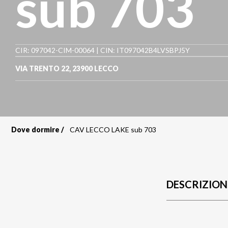
sub 703
CIR: 097042-CIM-00064 | CIN: IT097042B4LVSBPJ5Y
VIA TRENTO 22
,
23900
LECCO
Dove dormire
CAV LECCO LAKE sub 703
Briciole
di
pane
DESCRIZION