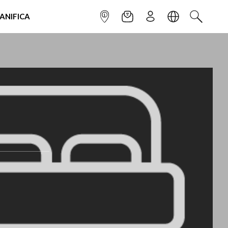
IANIFICA
INFOPOINT
NEWSLETTER
ISCRIVITI
LINGUA
CERCA