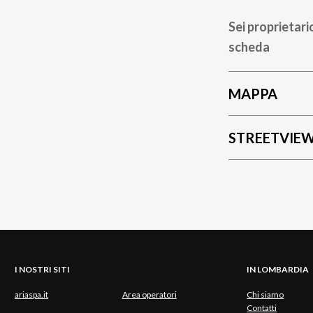
Sei proprietari
scheda
MAPPA
STREETVIE
I NOSTRI SITI
IN LOMBARDIA
ariaspa.it
Area operatori
Chi siamo
Contatti