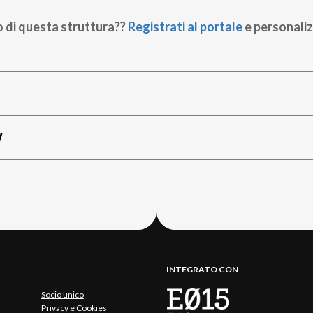
o di questa struttura??
Registrati al portale
e personaliz
W
INTEGRATO CON
Socio unico
Privacy e Cookies