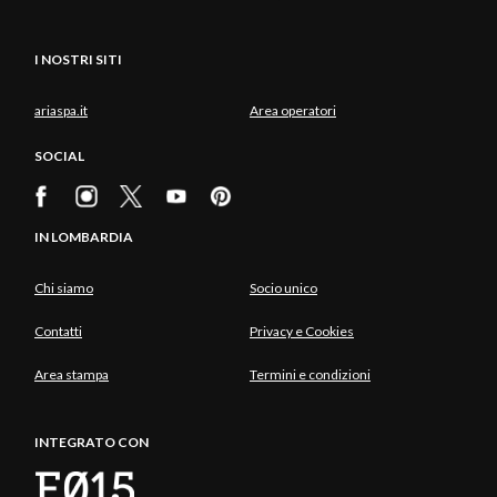
I NOSTRI SITI
ariaspa.it
Area operatori
SOCIAL
IN LOMBARDIA
Chi siamo
Socio unico
Contatti
Privacy e Cookies
Area stampa
Termini e condizioni
INTEGRATO CON