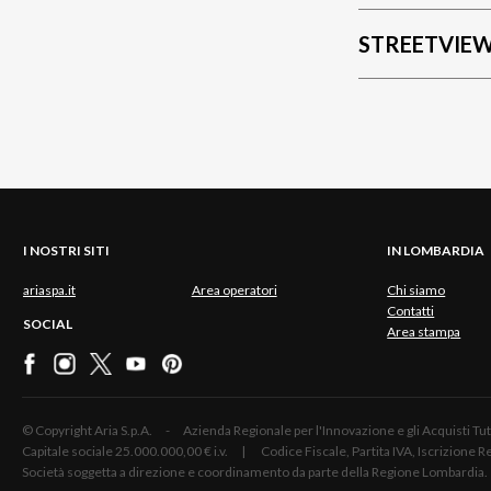
STREETVIE
I NOSTRI SITI
IN LOMBARDIA
ariaspa.it
Area operatori
Chi siamo
Contatti
SOCIAL
Area stampa
© Copyright Aria S.p.A. - Azienda Regionale per l'Innovazione e gli Acquisti
Capitale sociale 25.000.000,00 € i.v. | Codice Fiscale, Partita IVA, Iscrizione
Società soggetta a direzione e coordinamento da parte della Regione Lombardia.