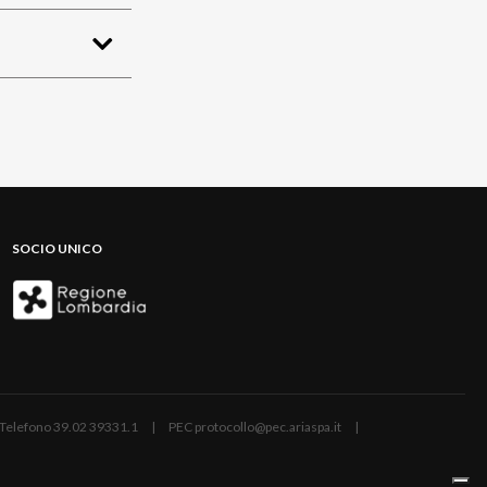
SOCIO UNICO
ano | Telefono 39.02 39331.1 | PEC protocollo@pec.ariaspa.it |