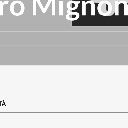
ro Migno
TÀ