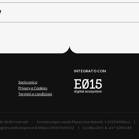
W
INTEGRATO CON
Socio unico
Privacy e Cookies
Termini e condizioni
 Tutti i diritti riservati - Società unipersonale Piazza Gae Aulenti, 1 20154 Mil
 Registro delle Imprese di Milano 05017630152 | Iscritta al R.E.A. al n°1096149.