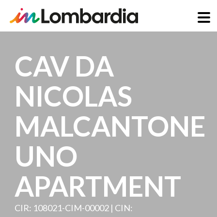
Salta
al
CAV DA
contenuto
principale
NICOLAS
MALCANTONE
UNO
APARTMENT
CIR: 108021-CIM-00002 | CIN: