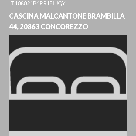
IT108021B4RRJFLJQY
CASCINA MALCANTONE BRAMBILLA
44
,
20863
CONCOREZZO