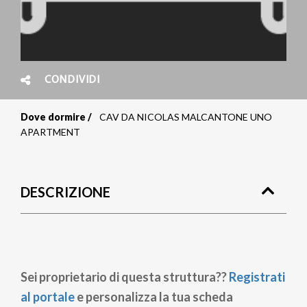
CONDIVIDI
Dove dormire
CAV DA NICOLAS MALCANTONE UNO
Briciole
APARTMENT
di
pane
DESCRIZIONE
Sei proprietario di questa struttura??
Registrati
al portale
e personalizza la tua scheda