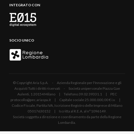
INTEGRATO CON
SOCIO UNICO
© Copyright Aria S.p.A. - Azienda Regionale per l'Innovazione e gli
Acquisti Tutti i diritti riservati - Società unipersonale Piazza Gae
Aulenti, 1 20154 Milano | Telefono 39.02 39331.1 | PEC
protocollo@pec.ariaspa.it | Capitale sociale 25.000.000,00 € i.v. |
Codice Fiscale, Partita IVA, Iscrizione Registro delle Imprese di Milano
05017630152 | Iscritta al R.E.A. al n°1096149.
Società soggetta a direzione e coordinamento da parte della Regione
Lombardia.