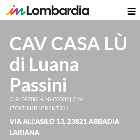
Salta
al
CAV CASA LÙ
contenuto
principale
di Luana
Passini
CIR: 097001-LNI-00001 | CIN:
IT097001B4CRFKT33J
VIA ALL'ASILO 13
,
23821
ABBADIA
LARIANA