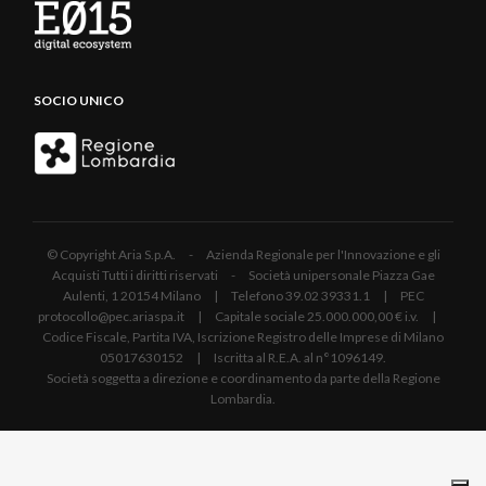
SOCIO UNICO
© Copyright Aria S.p.A. - Azienda Regionale per l'Innovazione e gli
Acquisti Tutti i diritti riservati - Società unipersonale Piazza Gae
Aulenti, 1 20154 Milano | Telefono 39.02 39331.1 | PEC
protocollo@pec.ariaspa.it | Capitale sociale 25.000.000,00 € i.v. |
Codice Fiscale, Partita IVA, Iscrizione Registro delle Imprese di Milano
05017630152 | Iscritta al R.E.A. al n°1096149.
Società soggetta a direzione e coordinamento da parte della Regione
Lombardia.