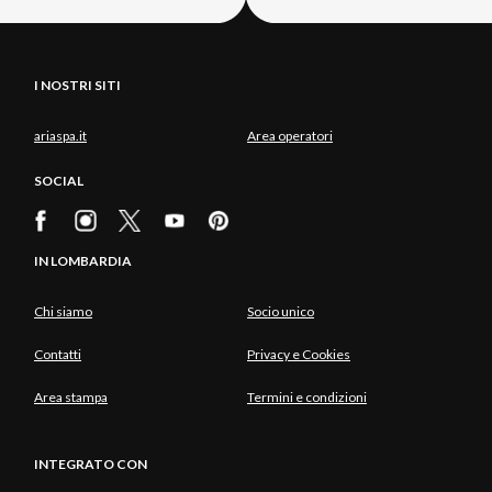
I NOSTRI SITI
ariaspa.it
Area operatori
SOCIAL
IN LOMBARDIA
Chi siamo
Socio unico
Contatti
Privacy e Cookies
Area stampa
Termini e condizioni
INTEGRATO CON