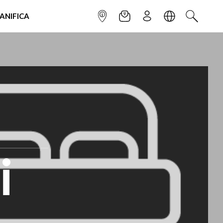
IANIFICA
INFOPOINT
NEWSLETTER
ISCRIVITI
LINGUA
CERCA
i