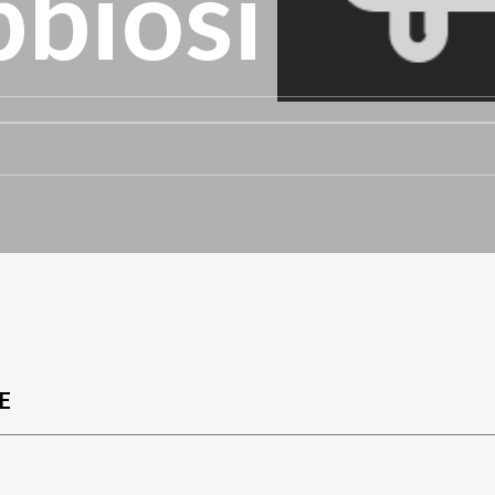
bbiosi
E