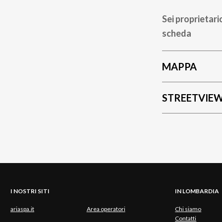
Sei proprietari
scheda
MAPPA
STREETVIE
I NOSTRI SITI
IN LOMBARDIA
ariaspa.it
Area operatori
Chi siamo
Contatti