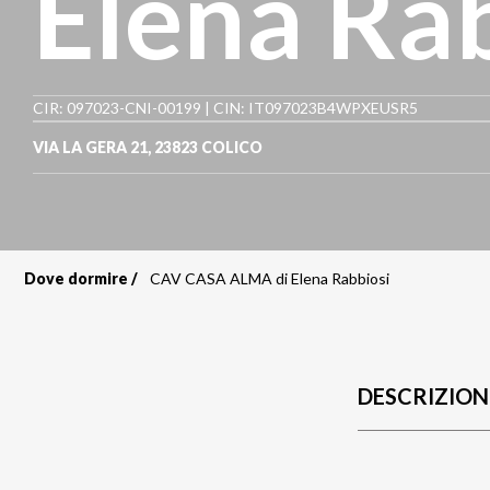
Elena Ra
CIR: 097023-CNI-00199 | CIN: IT097023B4WPXEUSR5
VIA LA GERA 21
,
23823
COLICO
Dove dormire
CAV CASA ALMA di Elena Rabbiosi
Briciole
di
pane
DESCRIZION