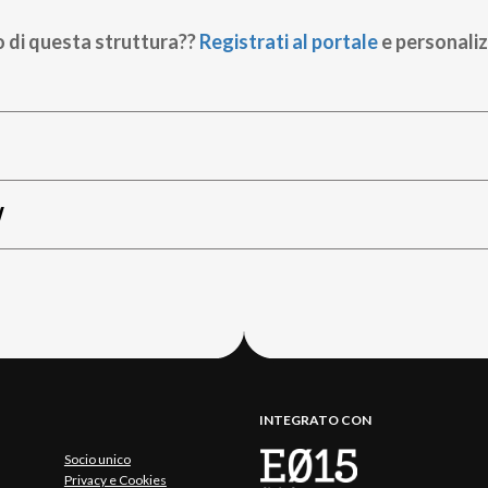
o di questa struttura??
Registrati al portale
e personaliz
W
INTEGRATO CON
Socio unico
Privacy e Cookies