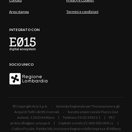
Contatti
Privacy e Cookies
Area stampa
Termini e condizioni
INTEGRATO CON
SOCIO UNICO
© Copyright Aria S.p.A. - Azienda Regionale per l'Innovazione e gli
Acquisti Tutti i diritti riservati - Società unipersonale Piazza Gae
Aulenti, 1 20154 Milano | Telefono 39.02 39331.1 | PEC
protocollo@pec.ariaspa.it | Capitale sociale 25.000.000,00 € i.v. |
Codice Fiscale, Partita IVA, Iscrizione Registro delle Imprese di Milano