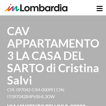
Salta
al
CAV
contenuto
principale
APPARTAMENTO
3 LA CASA DEL
SARTO di Cristina
Salvi
CIR: 097042-CIM-00099 | CIN:
IT097042B4PVBHL3OW