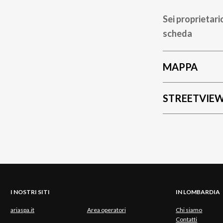
Sei proprietari
scheda
MAPPA
STREETVIE
I NOSTRI SITI
IN LOMBARDIA
ariaspa.it
Area operatori
Chi siamo
Contatti