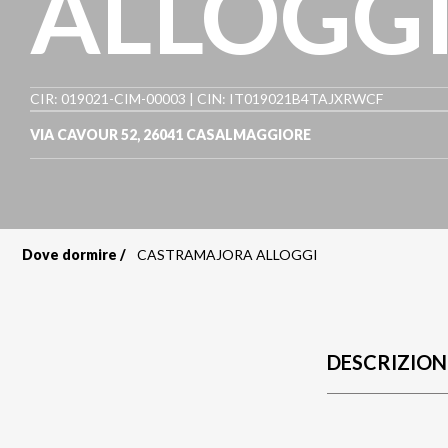
ALLOGG
CIR: 019021-CIM-00003 | CIN: IT019021B4TAJXRWCF
VIA CAVOUR 52
,
26041
CASALMAGGIORE
Dove dormire
CASTRAMAJORA ALLOGGI
Briciole
di
pane
DESCRIZION