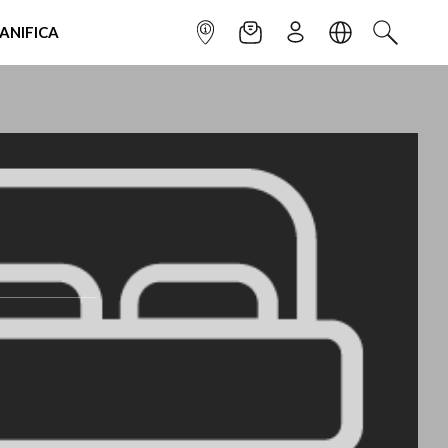
IANIFICA
INFOPOINT
NEWSLETTER
ISCRIVITI
LINGUA
CERCA