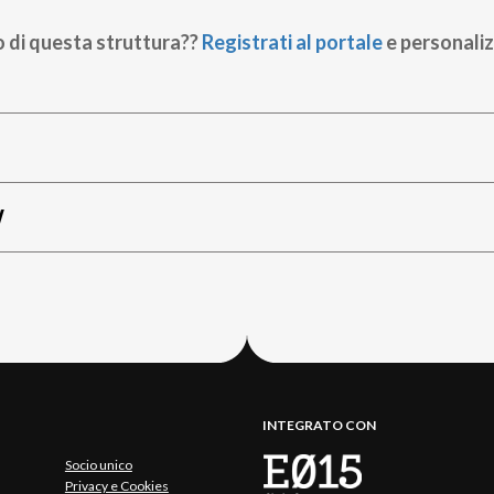
o di questa struttura??
Registrati al portale
e personaliz
W
INTEGRATO CON
Socio unico
Privacy e Cookies