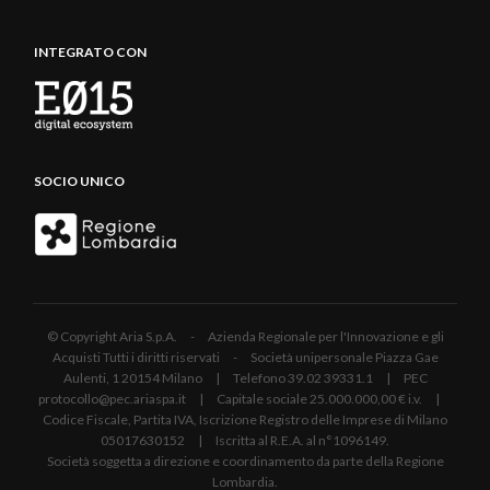
INTEGRATO CON
SOCIO UNICO
© Copyright Aria S.p.A. - Azienda Regionale per l'Innovazione e gli
Acquisti Tutti i diritti riservati - Società unipersonale Piazza Gae
Aulenti, 1 20154 Milano | Telefono 39.02 39331.1 | PEC
protocollo@pec.ariaspa.it | Capitale sociale 25.000.000,00 € i.v. |
Codice Fiscale, Partita IVA, Iscrizione Registro delle Imprese di Milano
05017630152 | Iscritta al R.E.A. al n°1096149.
Società soggetta a direzione e coordinamento da parte della Regione
Lombardia.