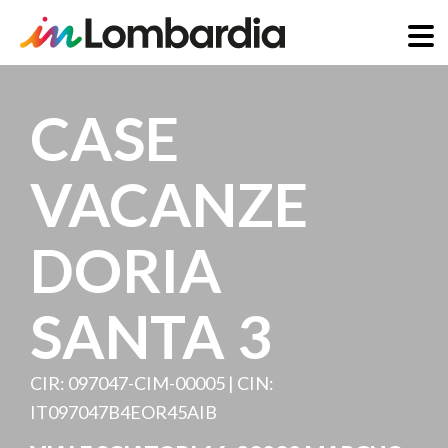
Salta
al
CASE
contenuto
principale
VACANZE
DORIA
SANTA 3
CIR: 097047-CIM-00005 | CIN:
IT097047B4EOR45AIB