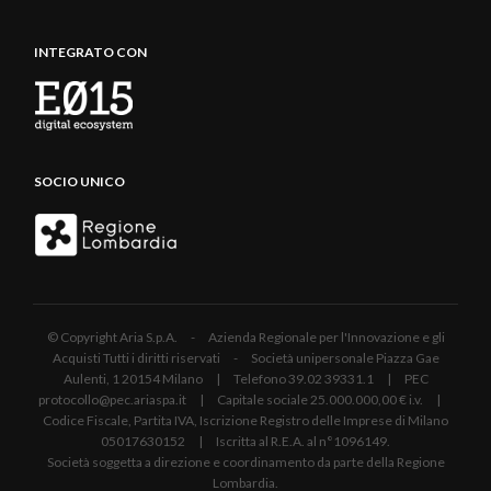
INTEGRATO CON
SOCIO UNICO
© Copyright Aria S.p.A. - Azienda Regionale per l'Innovazione e gli
Acquisti Tutti i diritti riservati - Società unipersonale Piazza Gae
Aulenti, 1 20154 Milano | Telefono 39.02 39331.1 | PEC
protocollo@pec.ariaspa.it | Capitale sociale 25.000.000,00 € i.v. |
Codice Fiscale, Partita IVA, Iscrizione Registro delle Imprese di Milano
05017630152 | Iscritta al R.E.A. al n°1096149.
Società soggetta a direzione e coordinamento da parte della Regione
Lombardia.