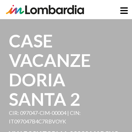
Salta
al
CASE
contenuto
principale
VACANZE
DORIA
SANTA 2
CIR: 097047-CIM-00004 | CIN:
IT097047B4C7RBVOYK