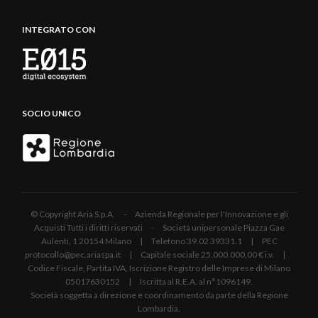
INTEGRATO CON
SOCIO UNICO
© Copyright Aria S.p.A. - Azienda Regionale per l'Innovazione e gli
Acquisti Tutti i diritti riservati - Società unipersonale Piazza Gae
Aulenti, 1 20154 Milano | Telefono 39.02 39331.1 | PEC
protocollo@pec.ariaspa.it | Capitale sociale 25.000.000,00 € i.v. |
Codice Fiscale, Partita IVA, Iscrizione Registro delle Imprese di Milano
05017630152 | Iscritta al R.E.A. al n°1096149.
Società soggetta a direzione e coordinamento da parte della Regione
Lombardia.