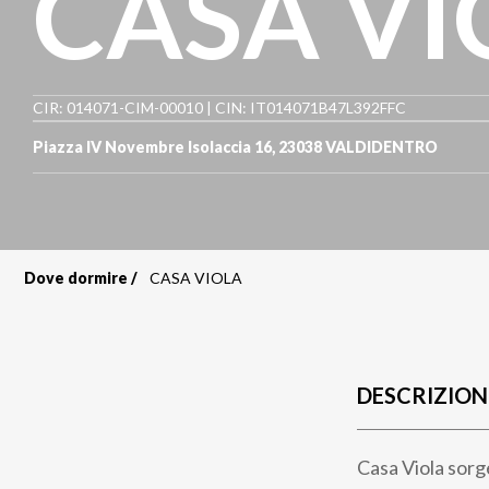
CASA VI
CIR: 014071-CIM-00010 | CIN: IT014071B47L392FFC
Piazza IV Novembre Isolaccia 16
,
23038
VALDIDENTRO
Dove dormire
CASA VIOLA
Briciole
di
pane
DESCRIZION
Casa Viola sorge