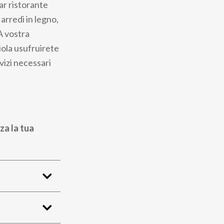
ar ristorante
 arredi in legno,
A vostra
iola usufruirete
vizi necessari
za la tua