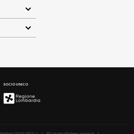
SOCIO UNICO
ano | Telefono 39.02 39331.1 | PEC protocollo@pec.ariaspa.it |