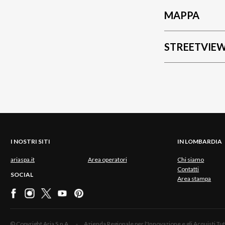
MAPPA
STREETVIE
I NOSTRI SITI
IN LOMBARDIA
ariaspa.it
Area operatori
Chi siamo
Contatti
SOCIAL
Area stampa
© Copyright Aria S.p.A. - Azienda Regionale per l'Innovazione e gli Acquisti