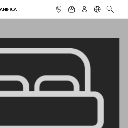
IANIFICA
INFOPOINT
NEWSLETTER
ISCRIVITI
LINGUA
CERCA