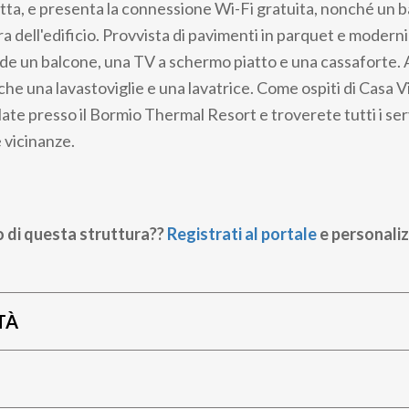
otta, e presenta la connessione Wi-Fi gratuita, nonché un b
rra dell'edificio. Provvista di pavimenti in parquet e moderni
ude un balcone, una TV a schermo piatto e una cassaforte. 
he una lavastoviglie e una lavatrice. Come ospiti di Casa V
late presso il Bormio Thermal Resort e troverete tutti i ser
 vicinanze.
o di questa struttura??
Registrati al portale
e personaliz
TÀ