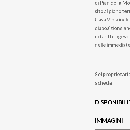
di Pian della M
sito al piano te
Casa Viola incl
disposizione anc
di tariffe agevo
nelle immediate
Sei proprietari
scheda
DISPONIBILI
IMMAGINI