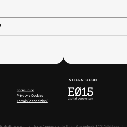
W
INTEGRATO CON
Socio unico
Privacy e Cookies
Termini e condizioni
 Tutti i diritti riservati - Società unipersonale Piazza Gae Aulenti, 1 20154 Mil