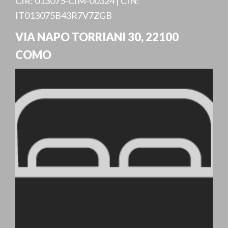
CIR: 013075-CIM-00324 | CIN:
IT013075B43R7V7ZGB
VIA NAPO TORRIANI 30
,
22100
COMO