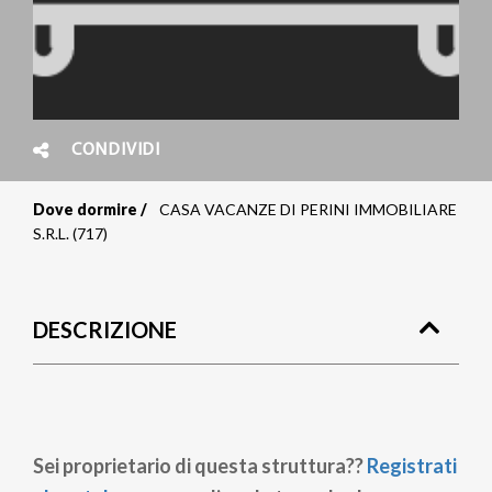
CONDIVIDI
Dove dormire
CASA VACANZE DI PERINI IMMOBILIARE
Briciole
S.R.L. (717)
di
pane
DESCRIZIONE
Sei proprietario di questa struttura??
Registrati