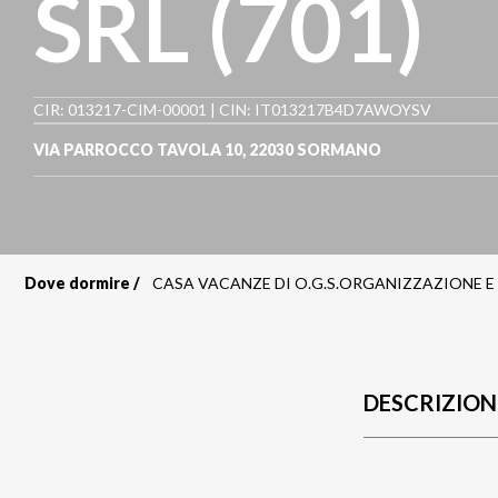
SRL (701)
CIR: 013217-CIM-00001 | CIN: IT013217B4D7AWOYSV
VIA PARROCCO TAVOLA 10
,
22030
SORMANO
Dove dormire
CASA VACANZE DI O.G.S.ORGANIZZAZIONE E G
Briciole
di
pane
DESCRIZION