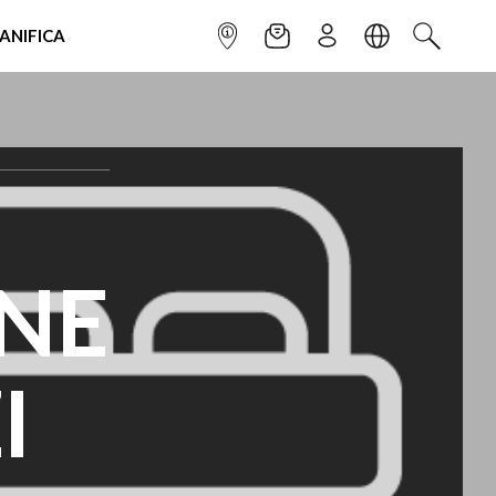
IANIFICA
INFOPOINT
NEWSLETTER
ISCRIVITI
LINGUA
CERCA
ONE
I