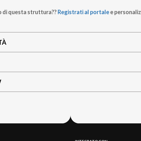
o di questa struttura??
Registrati al portale
e personaliz
TÀ
W