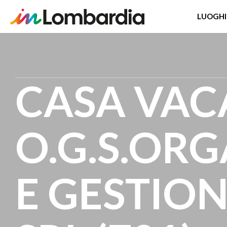
LUOGHI
Salta
al
contenuto
CASA VAC
principale
O.G.S.OR
E GESTION