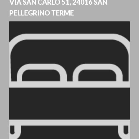
VIA SAN CARLO 51
,
24016
SAN
PELLEGRINO TERME