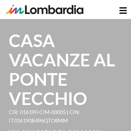
Salta
al
CASA
contenuto
principale
VACANZE AL
PONTE
VECCHIO
CIR: 016190-CIM-00005 | CIN:
IT016190B496QTO8MM