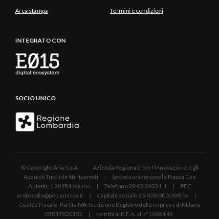
Area stampa
Termini e condizioni
INTEGRATO CON
SOCIO UNICO
© Copyright Aria S.p.A. - Azienda Regionale per l'Innovazione e gli
Acquisti Tutti i diritti riservati - Società unipersonale Piazza Gae
Aulenti, 1 20154 Milano | Telefono 39.02 39331.1 | PEC
protocollo@pec.ariaspa.it | Capitale sociale 25.000.000,00 € i.v. |
Codice Fiscale, Partita IVA, Iscrizione Registro delle Imprese di Milano
05017630152 | Iscritta al R.E.A. al n°1096149.