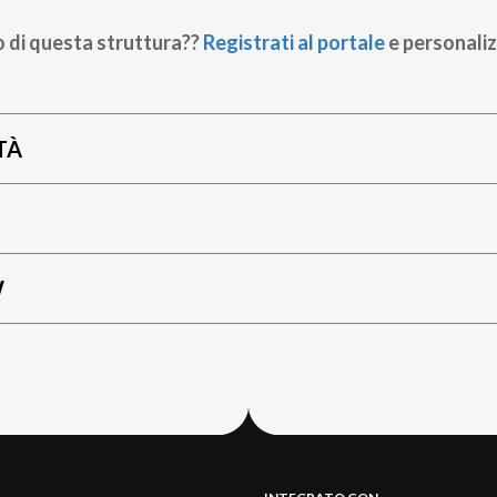
o di questa struttura??
Registrati al portale
e personaliz
TÀ
W