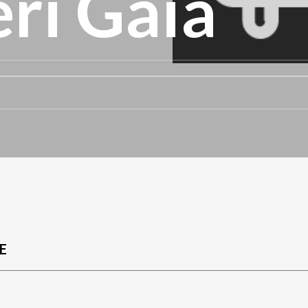
eri Gaia
E