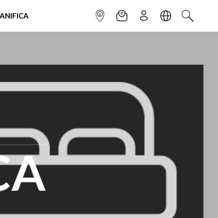
IANIFICA
INFOPOINT
NEWSLETTER
ISCRIVITI
LINGUA
CERCA
CA