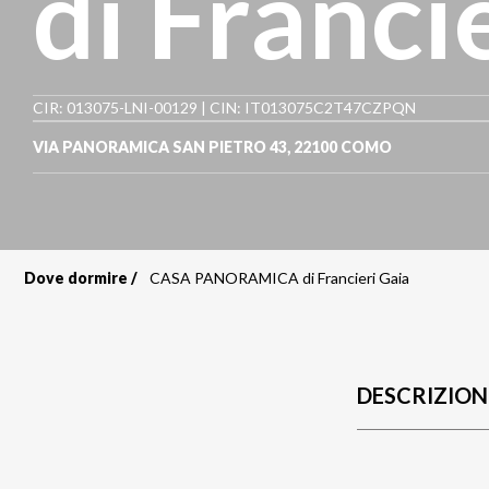
di Franci
CIR: 013075-LNI-00129 | CIN: IT013075C2T47CZPQN
VIA PANORAMICA SAN PIETRO 43
,
22100
COMO
Dove dormire
CASA PANORAMICA di Francieri Gaia
Briciole
di
pane
DESCRIZION