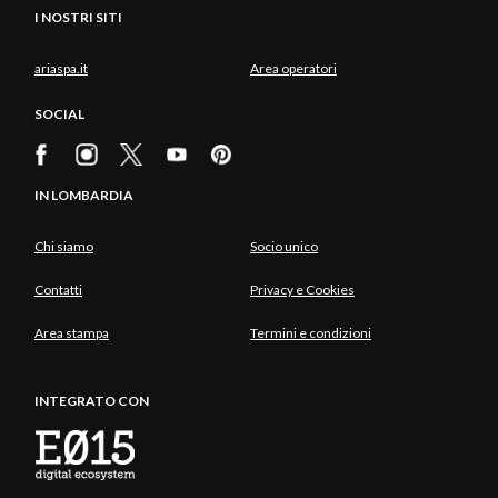
I NOSTRI SITI
ariaspa.it
Area operatori
SOCIAL
IN LOMBARDIA
Chi siamo
Socio unico
Contatti
Privacy e Cookies
Area stampa
Termini e condizioni
INTEGRATO CON