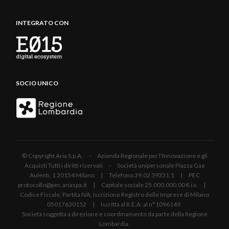
INTEGRATO CON
SOCIO UNICO
© Copyright Aria S.p.A. - Azienda Regionale per l'Innovazione e gli
Acquisti Tutti i diritti riservati - Società unipersonale Piazza Gae
Aulenti, 1 20154 Milano | Telefono 39.02 39331.1 | PEC
protocollo@pec.ariaspa.it | Capitale sociale 25.000.000,00 € i.v. |
Codice Fiscale, Partita IVA, Iscrizione Registro delle Imprese di Milano
05017630152 | Iscritta al R.E.A. al n°1096149.
Società soggetta a direzione e coordinamento da parte della Regione
Lombardia.