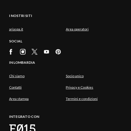
I NOSTRI SITI
ariaspa.it
Area operatori
SOCIAL
IN LOMBARDIA
Chi siamo
Socio unico
Contatti
Privacy e Cookies
Area stampa
Termini e condizioni
INTEGRATO CON