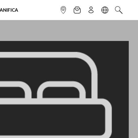
IANIFICA
INFOPOINT
NEWSLETTER
ISCRIVITI
LINGUA
CERCA