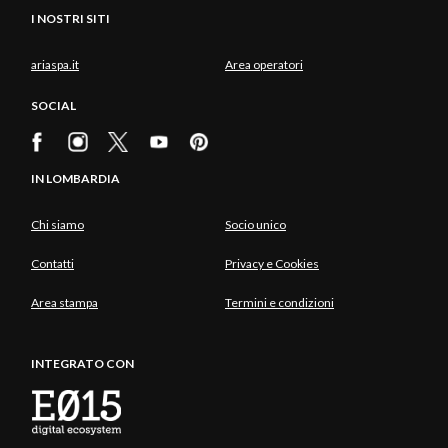
I NOSTRI SITI
ariaspa.it
Area operatori
SOCIAL
IN LOMBARDIA
Chi siamo
Socio unico
Contatti
Privacy e Cookies
Area stampa
Termini e condizioni
INTEGRATO CON