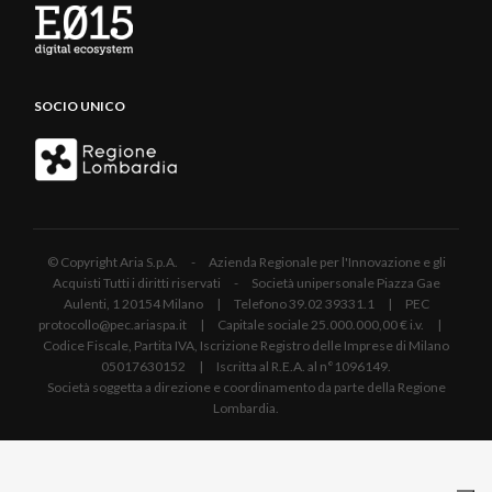
SOCIO UNICO
© Copyright Aria S.p.A. - Azienda Regionale per l'Innovazione e gli
Acquisti Tutti i diritti riservati - Società unipersonale Piazza Gae
Aulenti, 1 20154 Milano | Telefono 39.02 39331.1 | PEC
protocollo@pec.ariaspa.it | Capitale sociale 25.000.000,00 € i.v. |
Codice Fiscale, Partita IVA, Iscrizione Registro delle Imprese di Milano
05017630152 | Iscritta al R.E.A. al n°1096149.
Società soggetta a direzione e coordinamento da parte della Regione
Lombardia.