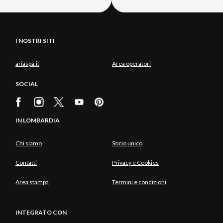
I NOSTRI SITI
ariaspa.it
Area operatori
SOCIAL
IN LOMBARDIA
Chi siamo
Socio unico
Contatti
Privacy e Cookies
Area stampa
Termini e condizioni
INTEGRATO CON