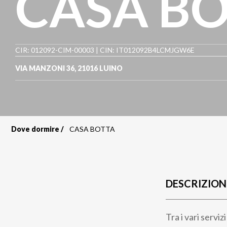
CASA B
CIR: 012092-CIM-00003 | CIN: IT012092B4LCMJGW6E
VIA MANZONI 36
,
21016
LUINO
Dove dormire
CASA BOTTA
Briciole
di
pane
DESCRIZION
Tra i vari servi