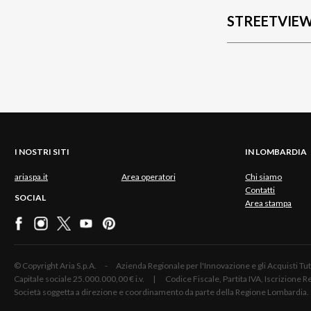
STREETVIE
I NOSTRI SITI
IN LOMBARDIA
ariaspa.it
Area operatori
Chi siamo
Contatti
SOCIAL
Area stampa
© Copyright Aria S.p.A. - Azienda Regionale per l'Innovazione e gli Acquisti
Capitale sociale 25.000.000,00 € i.v. | Codice Fiscale, Partita IVA, Iscrizione
Società soggetta a direzione e coordinamento da parte della Regione Lombardia.