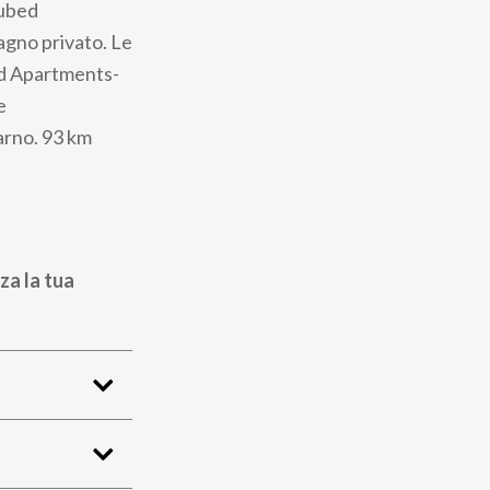
Zubed
agno privato. Le
ed Apartments-
e
carno. 93 km
za la tua