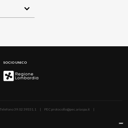
SOCIO UNICO
ano | Telefono 39.02 39331.1 | PEC protocollo@pec.ariaspa.it |