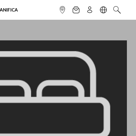
IANIFICA
INFOPOINT
NEWSLETTER
ISCRIVITI
LINGUA
CERCA