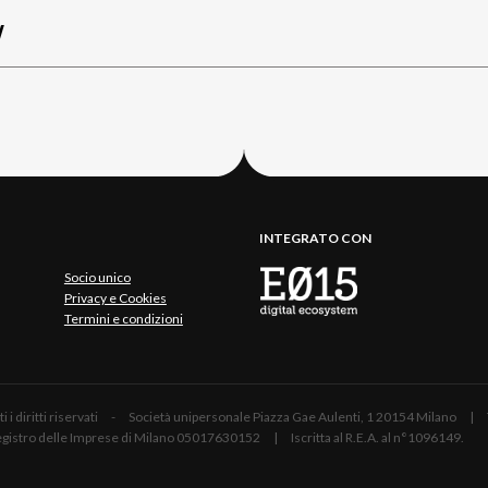
W
INTEGRATO CON
Socio unico
Privacy e Cookies
Termini e condizioni
 Tutti i diritti riservati - Società unipersonale Piazza Gae Aulenti, 1 20154 Mil
 Registro delle Imprese di Milano 05017630152 | Iscritta al R.E.A. al n°1096149.