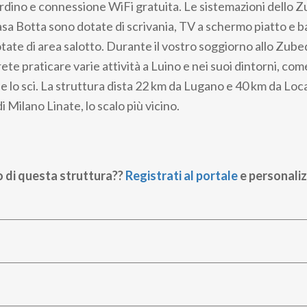
iardino e connessione WiFi gratuita. Le sistemazioni dello 
a Botta sono dotate di scrivania, TV a schermo piatto e b
ate di area salotto. Durante il vostro soggiorno allo Zub
te praticare varie attività a Luino e nei suoi dintorni, com
 e lo sci. La struttura dista 22 km da Lugano e 40 km da Lo
i Milano Linate, lo scalo più vicino.
o di questa struttura??
Registrati al portale
e personaliz