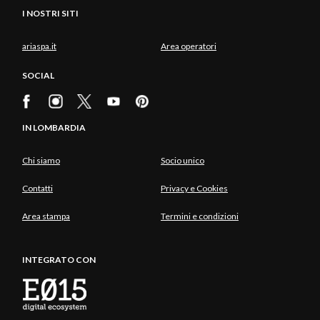
I NOSTRI SITI
ariaspa.it
Area operatori
SOCIAL
IN LOMBARDIA
Chi siamo
Socio unico
Contatti
Privacy e Cookies
Area stampa
Termini e condizioni
INTEGRATO CON