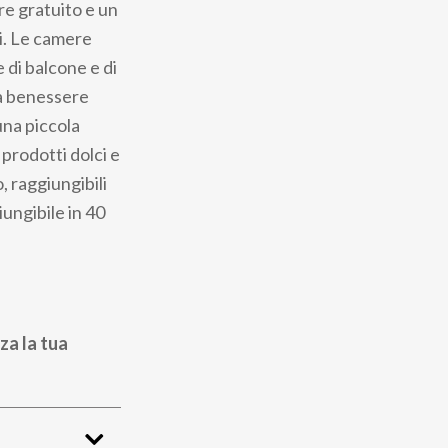
re gratuito e un
si. Le camere
 di balcone e di
ea benessere
una piccola
prodotti dolci e
, raggiungibili
iungibile in 40
za la tua