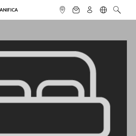
IANIFICA
INFOPOINT
NEWSLETTER
ISCRIVITI
LINGUA
CERCA