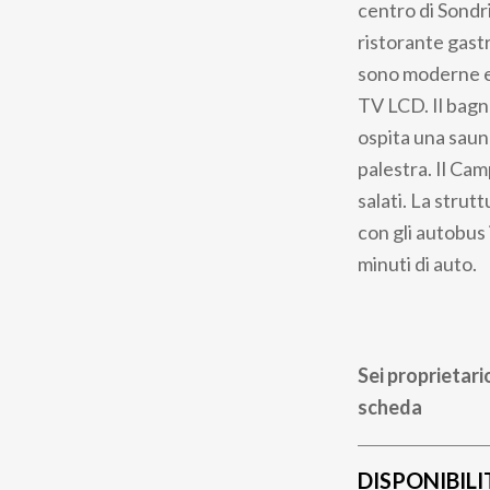
centro di Sondr
ristorante gast
sono moderne e 
TV LCD. Il bagn
ospita una saun
palestra. Il Ca
salati. La strut
con gli autobus 
minuti di auto.
Sei proprietari
scheda
DISPONIBILI