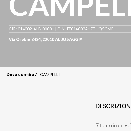
CAMPEL
CIR: 014002-ALB-00001 | CIN: IT014002A17TUQ5GMP
Via Orobie 2424
,
23010
ALBOSAGGIA
Dove dormire
CAMPELLI
Briciole
di
pane
DESCRIZION
Situato in un ed