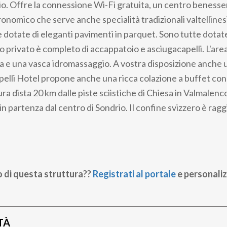
io. Offre la connessione Wi-Fi gratuita, un centro benesse
ronomico che serve anche specialità tradizionali valtelline
dotate di eleganti pavimenti in parquet. Sono tutte dotate
o privato è completo di accappatoio e asciugacapelli. L'ar
a e una vasca idromassaggio. A vostra disposizione anche 
mpelli Hotel propone anche una ricca colazione a buffet con 
tura dista 20 km dalle piste sciistiche di Chiesa in Valmalenco
in partenza dal centro di Sondrio. Il confine svizzero è ragg
o di questa struttura??
Registrati al portale
e personaliz
TÀ