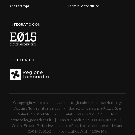
Area stampa
Termini e condizioni
INTEGRATO CON
SOCIO UNICO
© Copyright Aria S.p.A. - Azienda Regionale per l'Innovazione e gli
Acquisti Tutti i diritti riservati - Società unipersonale Piazza Gae
Aulenti, 1 20154 Milano | Telefono 39.02 39331.1 | PEC
protocollo@pec.ariaspa.it | Capitale sociale 25.000.000,00 € i.v. |
Codice Fiscale, Partita IVA, Iscrizione Registro delle Imprese di Milano
05017630152 | Iscritta al R.E.A. al n°1096149.