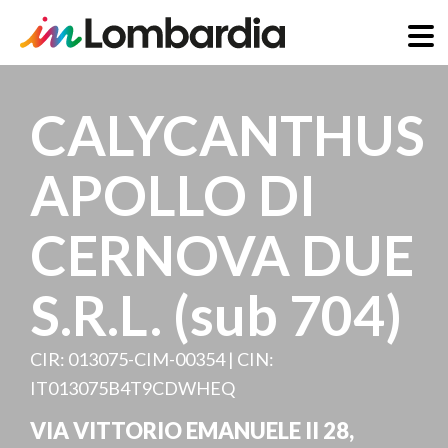
Salta
al
CALYCANTHUS
contenuto
principale
APOLLO DI
CERNOVA DUE
S.R.L. (sub 704)
CIR: 013075-CIM-00354 | CIN:
IT013075B4T9CDWHEQ
VIA VITTORIO EMANUELE II 28
,