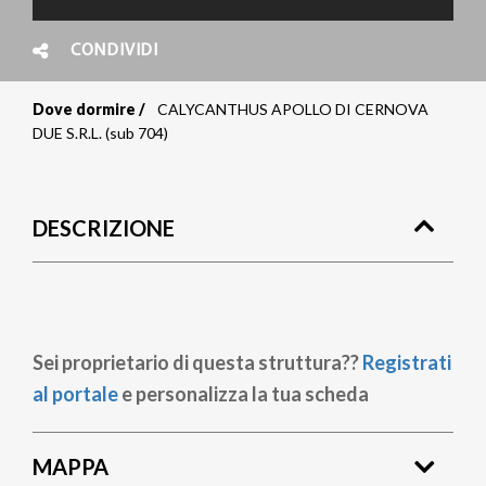
CONDIVIDI
Dove dormire
CALYCANTHUS APOLLO DI CERNOVA
Briciole
DUE S.R.L. (sub 704)
di
pane
DESCRIZIONE
Sei proprietario di questa struttura??
Registrati
al portale
e personalizza la tua scheda
MAPPA