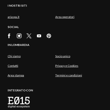
I NOSTRI SITI
ariaspa.it
Area operatori
SOCIAL
IN LOMBARDIA
Chi siamo
Socio unico
Contatti
Privacy e Cookies
Area stampa
Termini e condizioni
INTEGRATO CON