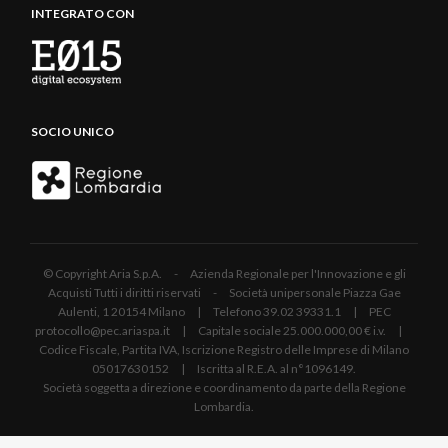
INTEGRATO CON
SOCIO UNICO
© Copyright Aria S.p.A. - Azienda Regionale per l'Innovazione e gli
Acquisti Tutti i diritti riservati - Società unipersonale Piazza Gae
Aulenti, 1 20154 Milano | Telefono 39.02 39331.1 | PEC
protocollo@pec.ariaspa.it | Capitale sociale 25.000.000,00 € i.v. |
Codice Fiscale, Partita IVA, Iscrizione Registro delle Imprese di Milano
05017630152 | Iscritta al R.E.A. al n°1096149.
Società soggetta a direzione e coordinamento da parte della Regione
Lombardia.