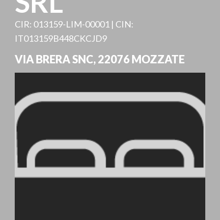
SRL
CIR: 013159-LIM-00001 | CIN:
IT013159B448CKCJD9
VIA BRERA SNC
,
22076
MOZZATE