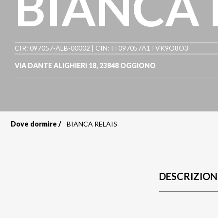
BIANCA 
CIR: 097057-ALB-00002 | CIN: IT097057A1TVK9O8O3
VIA DANTE ALIGHIERI 18
,
23848
OGGIONO
Dove dormire
BIANCA RELAIS
Briciole
di
pane
DESCRIZION