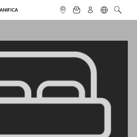
IANIFICA
INFOPOINT
NEWSLETTER
ISCRIVITI
LINGUA
CERCA