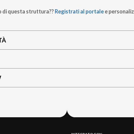
o di questa struttura??
Registrati al portale
e personaliz
TÀ
W