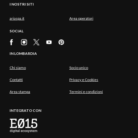
I NOSTRI SITI
ariaspa.it
Area operatori
SOCIAL
IN LOMBARDIA
Chi siamo
Socio unico
Contatti
Privacy e Cookies
Area stampa
Termini e condizioni
INTEGRATO CON