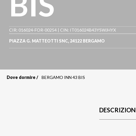
BIS
CIR: 016024-FOR-00254 | CIN: IT016024B43YSWJHYX
PIAZZA G. MATTEOTTI SNC
,
24122
BERGAMO
Dove dormire
BERGAMO INN 43 BIS
Briciole
di
pane
DESCRIZION