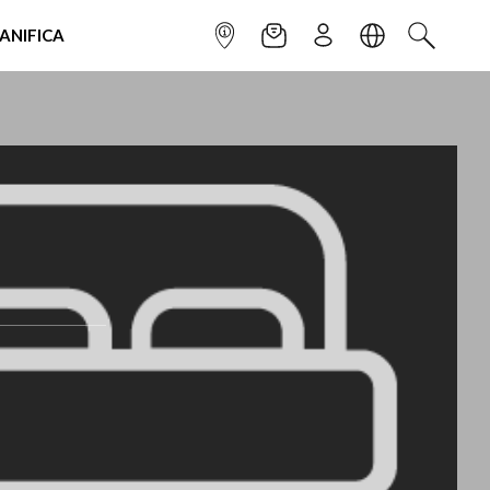
IANIFICA
INFOPOINT
NEWSLETTER
ISCRIVITI
LINGUA
CERCA