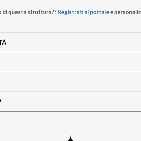
o di questa struttura??
Registrati al portale
e personaliz
TÀ
W