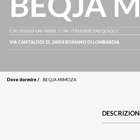
BEQJA 
CIR: 016183-LNI-00001 | CIN: IT016183C2KEQLSQCC
VIA CANTALODI 15
,
24058
ROMANO DI LOMBARDIA
Dove dormire
BEQJA MIMOZA
Briciole
di
pane
DESCRIZION