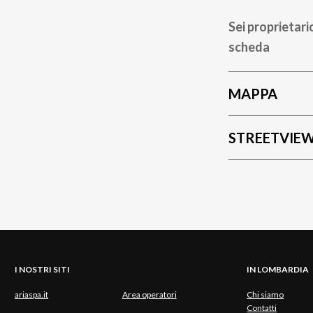
Sei proprietari
scheda
MAPPA
STREETVIE
I NOSTRI SITI
IN LOMBARDIA
ariaspa.it
Area operatori
Chi siamo
Contatti