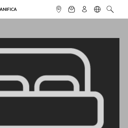
IANIFICA
INFOPOINT
NEWSLETTER
ISCRIVITI
LINGUA
CERCA