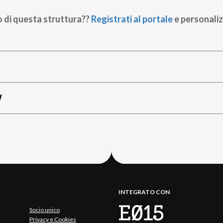
o di questa struttura??
Registrati al portale
e personaliz
W
INTEGRATO CON
Socio unico
Privacy e Cookies