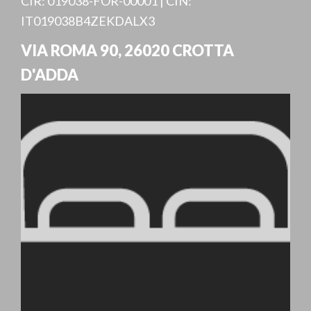
CIR: 019038-FOR-00001 | CIN:
IT019038B4ZEKDALX3
VIA ROMA 90
,
26020
CROTTA
D'ADDA