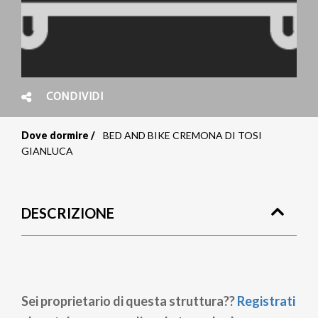
CONDIVIDI
Dove dormire
BED AND BIKE CREMONA DI TOSI
Briciole
GIANLUCA
di
pane
DESCRIZIONE
Sei proprietario di questa struttura??
Registrati