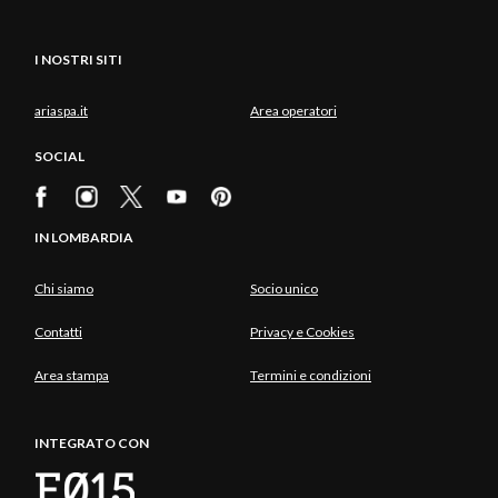
I NOSTRI SITI
ariaspa.it
Area operatori
SOCIAL
IN LOMBARDIA
Chi siamo
Socio unico
Contatti
Privacy e Cookies
Area stampa
Termini e condizioni
INTEGRATO CON