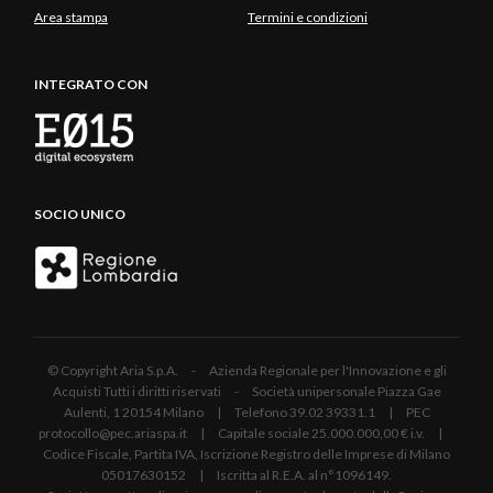
Area stampa
Termini e condizioni
INTEGRATO CON
SOCIO UNICO
© Copyright Aria S.p.A. - Azienda Regionale per l'Innovazione e gli
Acquisti Tutti i diritti riservati - Società unipersonale Piazza Gae
Aulenti, 1 20154 Milano | Telefono 39.02 39331.1 | PEC
protocollo@pec.ariaspa.it | Capitale sociale 25.000.000,00 € i.v. |
Codice Fiscale, Partita IVA, Iscrizione Registro delle Imprese di Milano
05017630152 | Iscritta al R.E.A. al n°1096149.