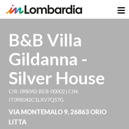
Salta
al
B&B Villa
contenuto
principale
Gildanna -
Silver House
CIR: 098042-BEB-00002 | CIN:
IT098042C1LXV7Q57G
VIA MONTEMALO 9
,
26863
ORIO
LITTA