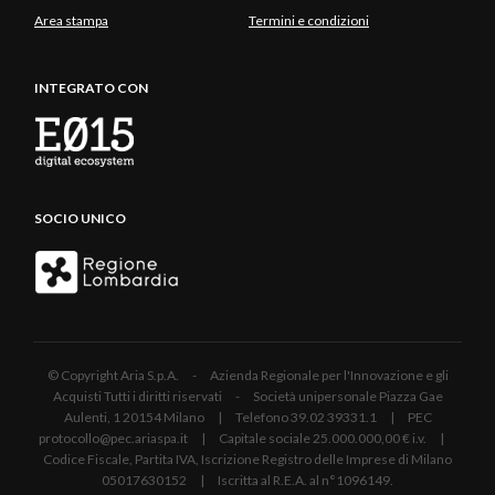
Area stampa
Termini e condizioni
INTEGRATO CON
SOCIO UNICO
© Copyright Aria S.p.A. - Azienda Regionale per l'Innovazione e gli
Acquisti Tutti i diritti riservati - Società unipersonale Piazza Gae
Aulenti, 1 20154 Milano | Telefono 39.02 39331.1 | PEC
protocollo@pec.ariaspa.it | Capitale sociale 25.000.000,00 € i.v. |
Codice Fiscale, Partita IVA, Iscrizione Registro delle Imprese di Milano
05017630152 | Iscritta al R.E.A. al n°1096149.