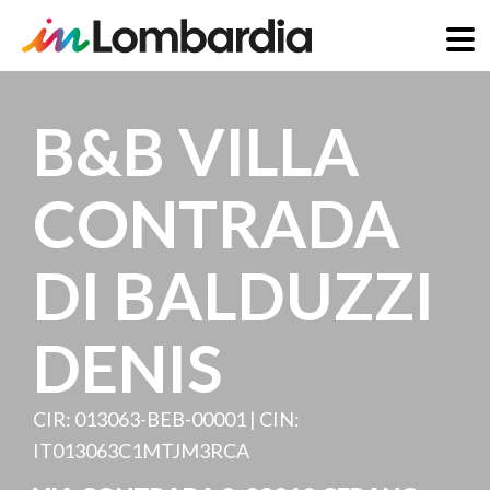
Salta
al
B&B VILLA
contenuto
principale
CONTRADA
DI BALDUZZI
DENIS
CIR: 013063-BEB-00001 | CIN:
IT013063C1MTJM3RCA