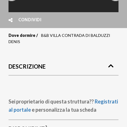
CONDIVIDI
Dove dormire
B&B VILLA CONTRADA DI BALDUZZI
Briciole
DENIS
di
pane
DESCRIZIONE
Sei proprietario di questa struttura??
Registrati
al portale
e personalizza la tua scheda