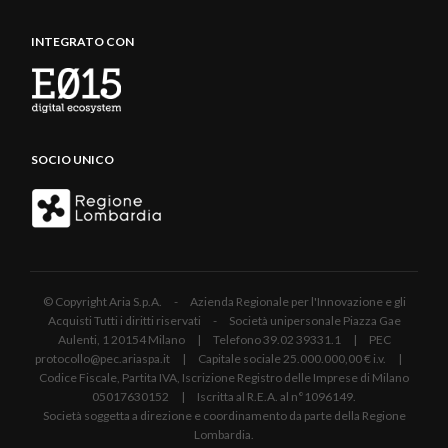
INTEGRATO CON
SOCIO UNICO
© Copyright Aria S.p.A. - Azienda Regionale per l'Innovazione e gli
Acquisti Tutti i diritti riservati - Società unipersonale Piazza Gae
Aulenti, 1 20154 Milano | Telefono 39.02 39331.1 | PEC
protocollo@pec.ariaspa.it | Capitale sociale 25.000.000,00 € i.v. |
Codice Fiscale, Partita IVA, Iscrizione Registro delle Imprese di Milano
05017630152 | Iscritta al R.E.A. al n°1096149.
Società soggetta a direzione e coordinamento da parte della Regione
Lombardia.