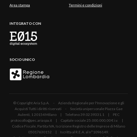
Area stampa
Termini e condizioni
INTEGRATO CON
SOCIO UNICO
© Copyright Aria S.p.A. - Azienda Regionale per l'Innovazione e gli
Acquisti Tutti i diritti riservati - Società unipersonale Piazza Gae
Aulenti, 1 20154 Milano | Telefono 39.02 39331.1 | PEC
protocollo@pec.ariaspa.it | Capitale sociale 25.000.000,00 € i.v. |
Codice Fiscale, Partita IVA, Iscrizione Registro delle Imprese di Milano
05017630152 | Iscritta al R.E.A. al n°1096149.