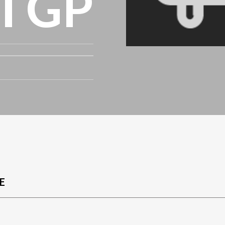
I GP
E