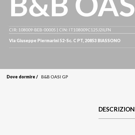
B&B OAS
CIR: 108009-BEB-00005 | CIN: IT108009C125J2ILFN
Via Giuseppe Piermarini 52-Sc. C PT
,
20853
BIASSONO
Dove dormire
B&B OASI GP
Briciole
di
pane
DESCRIZION