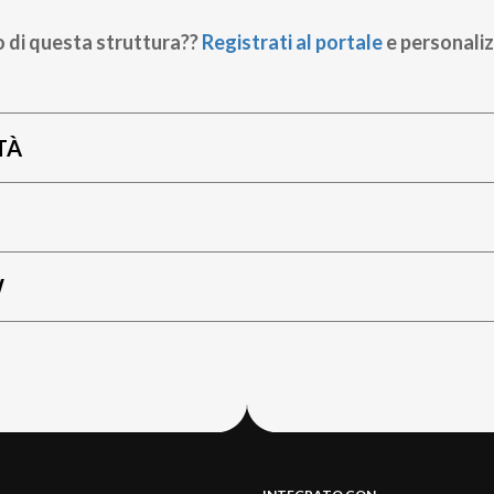
o di questa struttura??
Registrati al portale
e personaliz
TÀ
W