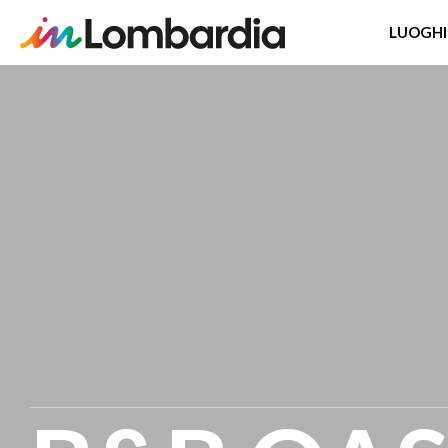
LUOGHI
Salta
al
contenuto
principale