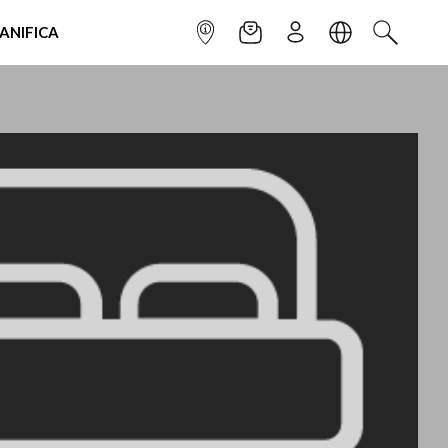
IANIFICA
INFOPOINT
NEWSLETTER
ISCRIVITI
LINGUA
CERCA