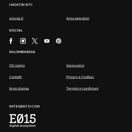
I NOSTRI SITI
ariaspa.it
Area operatori
SOCIAL
IN LOMBARDIA
Chi siamo
Socio unico
Contatti
Privacy e Cookies
Area stampa
Termini e condizioni
INTEGRATO CON