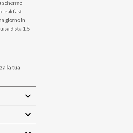
 a schermo
 breakfast
a giorno in
uisa dista 1,5
za la tua