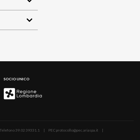
SOCIO UNICO
ano | Telefono 39.02 39331.1 | PEC protocollo@pec.ariaspa.it |