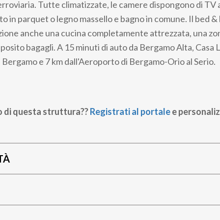
ferroviaria. Tutte climatizzate, le camere dispongono di TV
to in parquet o legno massello e bagno in comune. Il bed &
zione anche una cucina completamente attrezzata, una zon
osito bagagli. A 15 minuti di auto da Bergamo Alta, Casa L
i Bergamo e 7 km dall'Aeroporto di Bergamo-Orio al Serio.
o di questa struttura??
Registrati al portale
e personaliz
TÀ