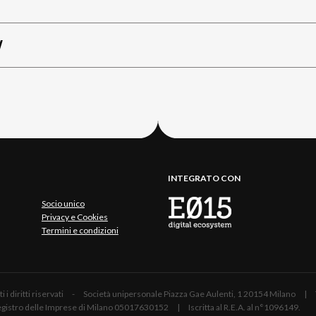
W
INTEGRATO CON
Socio unico
Privacy e Cookies
Termini e condizioni
 Tutti i diritti riservati - Società unipersonale Piazza Gae Aulenti, 1 20154 Mil
 Registro delle Imprese di Milano 05017630152 | Iscritta al R.E.A. al n°1096149.