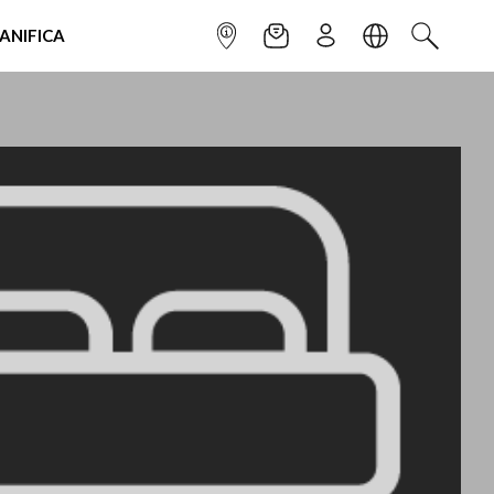
IANIFICA
INFOPOINT
NEWSLETTER
ISCRIVITI
LINGUA
CERCA