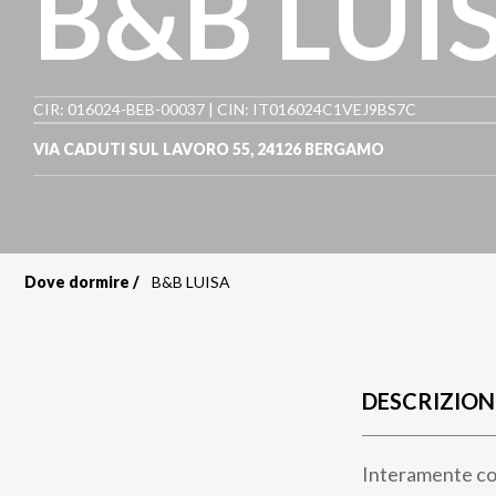
B&B LUI
CIR: 016024-BEB-00037 | CIN: IT016024C1VEJ9BS7C
VIA CADUTI SUL LAVORO 55
,
24126
BERGAMO
Dove dormire
B&B LUISA
Briciole
di
pane
DESCRIZION
Interamente cop