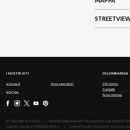
MAPPA
STREETVIE
I NOSTRI SITI
IN LOMBARDIA
ariaspa.it
Area operatori
Chi siamo
Contatti
SOCIAL
Area stampa
© Copyright Aria S.p.A. - Azienda Regionale per l'Innovazione e gli Acquisti
Capitale sociale 25.000.000,00 € i.v. | Codice Fiscale, Partita IVA, Iscrizione