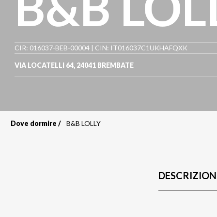
B&B LOL
CIR: 016037-BEB-00004 | CIN: IT016037C1UKHAFQXK
VIA LOCATELLI 64
,
24041
BREMBATE
Dove dormire
B&B LOLLY
Briciole
di
pane
DESCRIZION