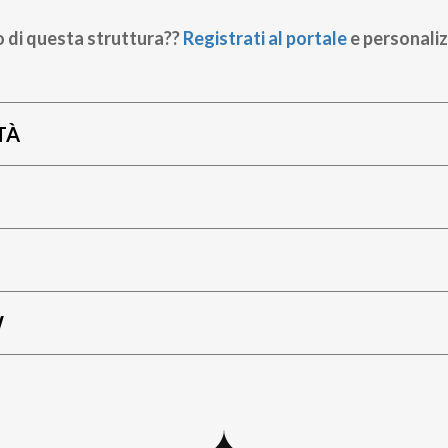
o di questa struttura??
Registrati al portale
e personaliz
TÀ
W