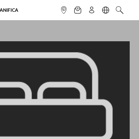
IANIFICA
INFOPOINT
NEWSLETTER
ISCRIVITI
LINGUA
CERCA