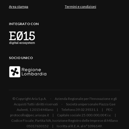
Area stampa
Termini e condizioni
INTEGRATO CON
SOCIO UNICO
© Copyright Aria S.p.A. - Azienda Regionale per l'Innovazione e gli
Acquisti Tutti i diritti riservati - Società unipersonale Piazza Gae
Aulenti, 1 20154 Milano | Telefono 39.02 39331.1 | PEC
protocollo@pec.ariaspa.it | Capitale sociale 25.000.000,00 € i.v. |
Codice Fiscale, Partita IVA, Iscrizione Registro delle Imprese di Milano
05017630152 | Iscritta al R.E.A. al n°1096149.