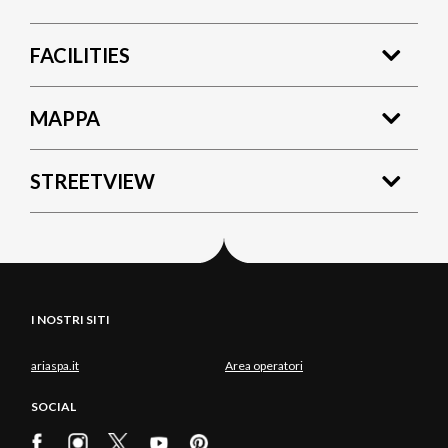
fabbrica d'organi "Comm. Giovanni Tamburini" a
Pianengo - http://www.tamburini.org/
FACILITIES
MAPPA
STREETVIEW
I NOSTRI SITI
ariaspa.it
Area operatori
SOCIAL