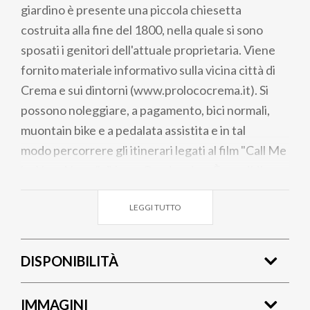
giardino è presente una piccola chiesetta
costruita alla fine del 1800, nella quale si sono
sposati i genitori dell'attuale proprietaria. Viene
fornito materiale informativo sulla vicina città di
Crema e sui dintorni (www.prolococrema.it). Si
possono noleggiare, a pagamento, bici normali,
muontain bike e a pedalata assistita e in tal
modo percorrere gli itinerari legati al film "Call Me
by Your Name" di Luca Guadagnino. È possibile
concordare (anche di sabato e domenica) una
LEGGI TUTTO
visita guidata presso un laboratorio di fusione di
campane, la storica ditta Allanconi, in una frazione
a 1km circa di distanza (via Allanconi 5, Bolzone di
DISPONIBILITÀ
Ripalta Cremasca-http://allanconi.it/) dal B&B. È
possibile inoltre concordare una visita guidata alla
IMMAGINI