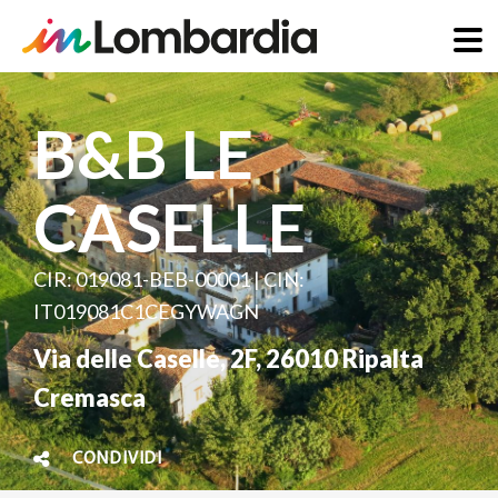
Salta
al
B&B LE
contenuto
principale
CASELLE
CIR: 019081-BEB-00001 | CIN:
IT019081C1CEGYWAGN
Via delle Caselle, 2F
,
26010
Ripalta
Cremasca
CONDIVIDI